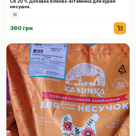
СК 20 % Добавка білково-вітамінна для курей
несушок.
10
360 грн