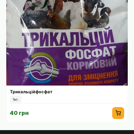
Трикальційфосфат
1кг.
40 грн