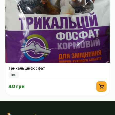
Трикальційфосфат
1кг.
40 грн