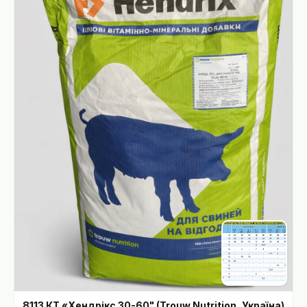
8113 КТ «Хендрікс 30-60" (Trouw Nutrition, Україна)