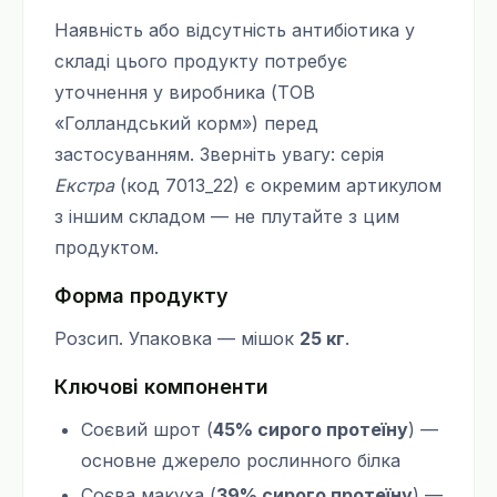
Наявність або відсутність антибіотика у
складі цього продукту потребує
уточнення у виробника (ТОВ
«Голландський корм») перед
застосуванням. Зверніть увагу: серія
Екстра
(код 7013_22) є окремим артикулом
з іншим складом — не плутайте з цим
продуктом.
Форма продукту
Розсип. Упаковка — мішок
25 кг
.
Ключові компоненти
Соєвий шрот (
45% сирого протеїну
) —
основне джерело рослинного білка
Соєва макуха (
39% сирого протеїну
) —