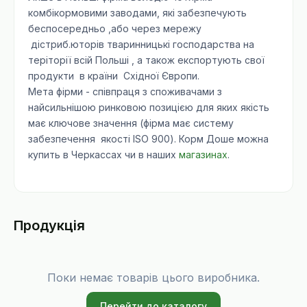
комбікормовими заводами, які забезпечують
беспосередньо ,або через мережу
дістриб.юторів тваринницькі господарства на
теріторії всій Польші , а також експортують свої
продукти в країни Східної Європи.
Мета фірми - співпраця з споживачами з
найсильнішою ринковою позицією для яких якість
має ключове значення (фірма має систему
забезпечення якості ISO 900). Корм Доше можна
купить в Черкассах чи в наших
магазинах
.
Продукція
Поки немає товарів цього виробника.
Перейти до каталогу