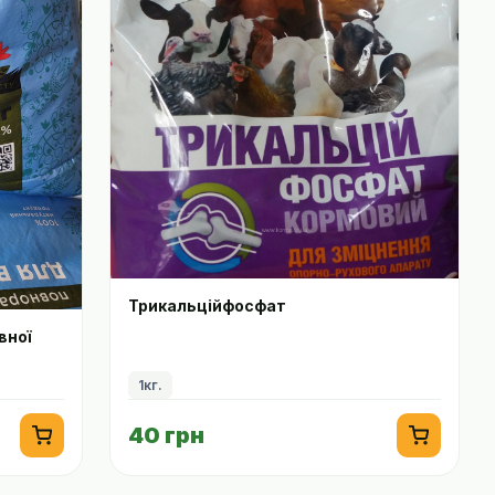
Трикальційфосфат
вної
1кг.
40 грн