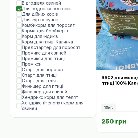
Відгодівля свиней
Для водоплавної птиці
Для дійних корів
Для кур несучок
Комбикорм для поросят
Корма для бройлерів
Корм для індиків
Корм для птиці Калинка
Предстартер для поросят
Премикс для свиней
Премикси для птиці
Премікси
Старт для поросят
Старт для птиці
6602 для моло
Старт для телят
птиці 100% Кал
Финишер для птиці
Финишер для свиней
Хендрикс корм для телят
Хендрікс (Hendrix) корм для
10кг.
свиней
250 грн