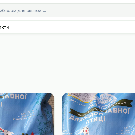
акти
в