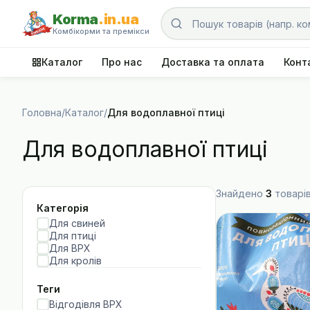
Korma
.in.ua
Комбікорми та премікси
Каталог
Про нас
Доставка та оплата
Конт
Головна
/
Каталог
/
Для водоплавної птиці
Для водоплавної птиці
Знайдено
3
товарі
Категорія
Для свиней
Для птиці
Для ВРХ
Для кролів
Теги
Відгодівля ВРХ