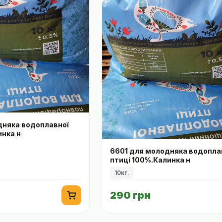
дняка водоплавної
инка н
6601 для молодняка водопла
птиці 100%.Калинка н
10кг.
290 грн